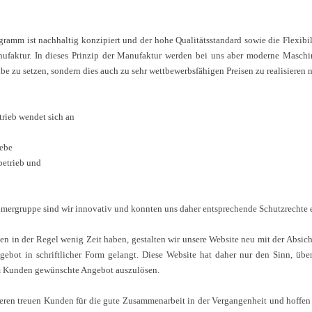
ramm ist nachhaltig konzipiert und der hohe Qualitätsstandard sowie die
Flexibi
ufaktur. In dieses Prinzip
der Manufaktur werden bei uns aber moderne Maschine
be zu setzen, sondern dies auch zu sehr wettbewerbsfähigen Preisen zu
realisieren
trieb wendet sich an
ebe
etrieb und
hmergruppe sind wir innovativ und konnten uns daher entsprechende
Schutzrechte e
n in der Regel wenig Zeit haben, gestalten wir unsere Website neu mit der
Absich
ngebot in schriftlicher Form
gelangt. Diese Website hat daher nur den Sinn, üb
m Kunden gewünschte Angebot auszulösen.
eren treuen Kunden für die gute Zusammenarbeit in der Vergangenheit und
hoffen