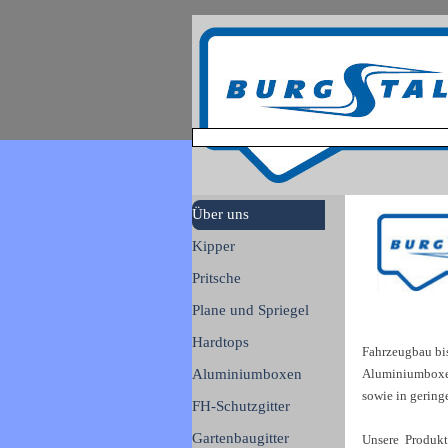
Direkt zum Seiteninhalt
Menü überspringen
Über uns
Kipper
▼
Pritsche
▼
Plane und Spriegel
▼
Hardtops
▼
Fahrzeugbau bi
Aluminiumboxen
Aluminiumboxen
▼
sowie in gerin
FH-Schutzgitter
▼
Gartenbaugitter
▼
Unsere Produkt