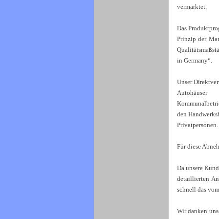
vermarktet.
Das Produktprog
Prinzip der Man
Qualitätsmaßstä
in Germany“.
Unser Direktver
Autohäuser
Kommunalbetri
den Handwerksb
Privatpersonen.
Für diese Abne
Da unsere Kunde
detaillierten A
schnell das vo
Wir danken uns